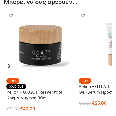
Μπορεί να σας αρέσουν...
-20%
-24%
Pelion – G.o.a.t. 
SOLD OUT
Pelion – G.o.a.t. Resveratrol
Gel-Serum Προσώ
Κρέμα Νύχτας 30ml
€
25.00
€
33.00
€
40.00
€
50.00
Προσθήκη Στο Καλά