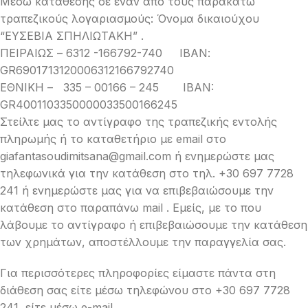
Μέσω κατάθεσης σε έναν από τους παρακάτω
τραπεζικούς λογαριασμούς: Όνομα δικαιούχου
“ΕΥΣΕΒΙΑ ΣΠΗΛΙΩΤΑΚΗ” .
ΠΕΙΡΑΙΩΣ – 6312 -166792-740 ΙΒΑΝ:
GR6901713120006312166792740
ΕΘΝΙΚΗ – 335 – 00166 – 245 IBAN:
GR4001103350000033500166245
Στείλτε μας το αντίγραφο της τραπεζικής εντολής
πληρωμής ή το καταθετήριο με email στο
giafantasoudimitsana@gmail.com
ή ενημερώστε μας
τηλεφωνικά για την κατάθεση στο τηλ. +30 697 7728
241 ή ενημερώστε μας για να επιβεβαιώσουμε την
κατάθεση στο παραπάνω mail . Εμείς, με το που
λάβουμε το αντίγραφο ή επιβεβαιώσουμε την κατάθεση
των χρημάτων, αποστέλλουμε την παραγγελία σας.
Για περισσότερες πληροφορίες είμαστε πάντα στη
διάθεση σας είτε μέσω τηλεφώνου στο +30 697 7728
241, είτε μέσω e-mail