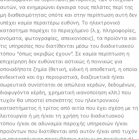
αυτών, να ενημερώνει έγκαιρα τους πελάτες περί της
μη διαθεσιμότητας οπότε και στην περίπτωση αυτή δεν
υπέχει καμία περαιτέρω ευθύνη. Το ηλεκτρονικό
κατάστημα παρέχει το περιεχόμενο (λ.χ. πληροφορίες,
ονόματα, φωτογραφίες, απεικονίσεις), τα προϊόντα και
τις υπηρεσίες που διατίθενται μέσω του διαδικτυακού
τόπου “όπως ακριβώς έχουν”. Σε καμία περίπτωση η
επιχείρηση δεν ευθύνεται αστικώς ή ποινικώς για
οποιαδήποτε ζημία (θετική, ειδική ή αποθετική, η οποία
ενδεικτικά και όχι περιοριστικά, διαζευκτικά ή/και
σωρευτικά συνίσταται σε απώλεια κερδών, δεδομένων,
διαφυγόντα κέρδη, χρηματική ικανοποίηση κλπ.) που
τυχόν θα υποστεί επισκέπτης του ηλεκτρονικού
καταστήματος ή τρίτος από αιτία που έχει σχέση με τη
λειτουργία ή μη ή/και τη χρήση του διαδικτυακού
τόπου ή/και σε αδυναμία παροχής υπηρεσιών ή/και
προϊόντων που διατίθενται από αυτόν ή/και από τυχόν