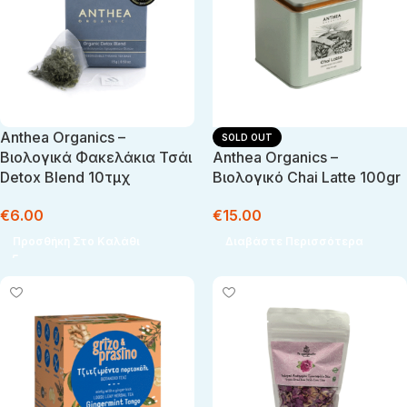
Anthea Organics –
SOLD OUT
Βιολογικά Φακελάκια Τσάι
Anthea Organics –
Detox Blend 10τμχ
Βιολογικό Chai Latte 100gr
€
6.00
€
15.00
Προσθήκη Στο Καλάθι
Διαβάστε Περισσότερα