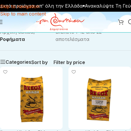
εκτά προϊόντα απ' όλη την Ελλάδα
Ανακαλύψτε Τη Γεύ
Skip to navigation
Skip to main content
Αρχική σελίδα
/
Βλέπετε 1–12 από 22
Ροφήματα
αποτελέσματα
Categories
Sort by
Filter by price