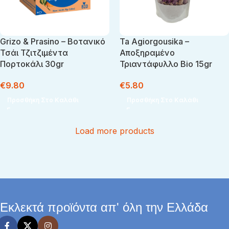
Grizo & Prasino – Βοτανικό
Ta Agiorgousika –
Τσάι Τζιτζιμέντα
Αποξηραμένο
Πορτοκάλι 30gr
Τριαντάφυλλο Βio 15gr
€
9.80
€
5.80
Προσθήκη Στο Καλάθι
Προσθήκη Στο Καλάθι
Load more products
Εκλεκτά προϊόντα απ' όλη την Ελλάδα