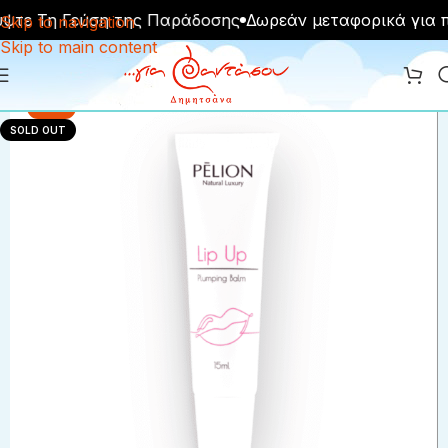
τε Τη Γεύση της Παράδοσης
Δωρεάν μεταφορικά για π
Skip to navigation
Skip to main content
-29%
SOLD OUT