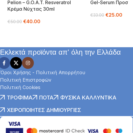
Pelion – G.o.a.t. Resveratrol
Gel-Serum Προσώ
Κρέμα Νύχτας 30ml
€
25.00
€
33.00
€
40.00
€
50.00
Προσθήκη Στο Καλά
Διαβάστε Περισσότερα
Εκλεκτά προϊόντα απ' όλη την Ελλάδα
Όροι Χρήσης - Πολιτική Απορρήτου
Πολιτική Επιστροφών
Πολιτική Cookies
ΤΡΌΦΙΜΑ
ΠΟΤΆ
ΦΥΣΙΚΆ ΚΑΛΛΥΝΤΙΚΆ
ΧΕΙΡΟΠΟΊΗΤΕΣ ΔΗΜΙΟΥΡΓΊΕΣ