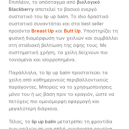
Επιπλέον, το απόσταγμα από
βιολογικό
Blackberry
αποτελεί το βασικό ενεργό
συστατικό του lip up balm. Το ίδιο δραστικό
συστατικό συναντάται και στα best seller
προϊόντα
Breast Up
και
Butt Up
. Υποστηρίζει τη
φυσική διαμόρφωση των χειλιών και συμβάλλει
στη σταδιακή βελτίωση της όψης τους. Με
συστηματική χρήση, τα χείλη δείχνουν πιο
τονισμένα και ισορροπημένα.
Παράλληλα, το lip up balm προστατεύει τα
χείλη από καθημερινούς περιβαλλοντικούς
παράγοντες. Μπορείς να το χρησιμοποιήσεις
μόνο του ή ως βάση πριν το κραγιόν, ώστε να
πετύχεις πιο ομοιόμορφη εφαρμογή και
μεγαλύτερη διάρκεια.
Τέλος, το
lip up balm
μετατρέπει τη φροντίδα
των χειλιών σε μια απλή, ευχάριστη ρουτίνα.