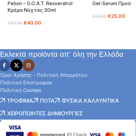
Pelion – G.o.a.t. Resveratrol
Gel-Serum Προσώ
Κρέμα Νύχτας 30ml
€
25.00
€
33.00
€
40.00
€
50.00
Προσθήκη Στο Καλά
Διαβάστε Περισσότερα
Εκλεκτά προϊόντα απ' όλη την Ελλάδα
Όροι Χρήσης - Πολιτική Απορρήτου
Πολιτική Επιστροφών
Πολιτική Cookies
ΤΡΌΦΙΜΑ
ΠΟΤΆ
ΦΥΣΙΚΆ ΚΑΛΛΥΝΤΙΚΆ
ΧΕΙΡΟΠΟΊΗΤΕΣ ΔΗΜΙΟΥΡΓΊΕΣ