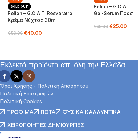
Pelion – G.o.a.t. 
SOLD OUT
Pelion – G.o.a.t. Resveratrol
Gel-Serum Προσώ
Κρέμα Νύχτας 30ml
€
25.00
€
33.00
€
40.00
€
50.00
Προσθήκη Στο Καλά
Διαβάστε Περισσότερα
Εκλεκτά προϊόντα απ' όλη την Ελλάδα
Όροι Χρήσης - Πολιτική Απορρήτου
Πολιτική Επιστροφών
Πολιτική Cookies
ΤΡΌΦΙΜΑ
ΠΟΤΆ
ΦΥΣΙΚΆ ΚΑΛΛΥΝΤΙΚΆ
ΧΕΙΡΟΠΟΊΗΤΕΣ ΔΗΜΙΟΥΡΓΊΕΣ