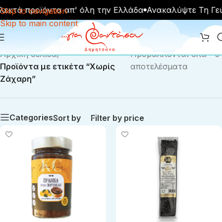
λεκτά προϊόντα απ' όλη την Ελλάδα
Ανακαλύψτε Τη Γε
Skip to navigation
Skip to main content
Αρχική σελίδα
/
Προβάλλονται όλα - 3
Προϊόντα με ετικέτα “Χωρίς
αποτελέσματα
Ζάχαρη”
Categories
Sort by
Filter by price