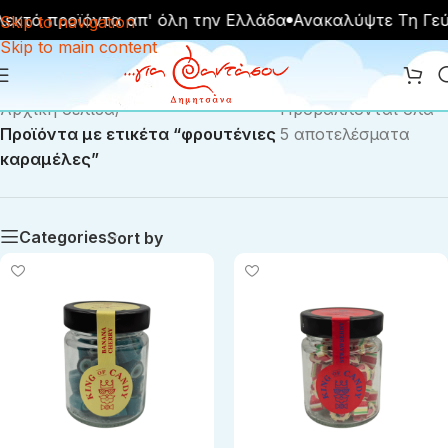
λεκτά προϊόντα απ' όλη την Ελλάδα
Ανακαλύψτε Τη Γε
Skip to navigation
Skip to main content
Αρχική σελίδα
/
Προβάλλονται όλα -
Προϊόντα με ετικέτα “φρουτένιες
5 αποτελέσματα
καραμέλες”
Categories
Sort by