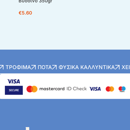
Βύσσινο 350gr
€
5.60
ΤΡΌΦΙΜΑ
ΠΟΤΆ
ΦΥΣΙΚΆ ΚΑΛΛΥΝΤΙΚΆ
ΧΕ