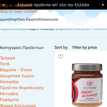
Εκλεκτά προϊόντα απ' όλη την Ελλάδα
Skip to navigation
Skip to main content
ρχική
Shop
Ποιοι Είμαστε
Επικοινωνία
Αρχική σελίδα
/
Χάριν Γεύσης
Προβάλλονται όλα - 10 απο
Sort by
Filter by price
Κατηγορίες Προϊόντων
Τρόφιμα
Ποτά
Βάμματα - Έλαια
Αρωματικά Χώρου
Κατοικίδια
Προϊόντα Θεραπευτικής
Κάνναβης
Ροφήματα
Φυσικά Καλλυντικά